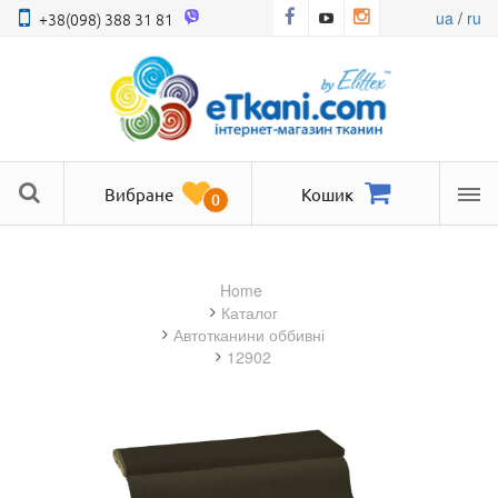
ua
/
ru
+38(098) 388 31 81
Вибране
Кошик
0
Ме
Home
Каталог
автотканини оббивні
12902