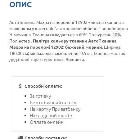
ОПИС
АвтоТканина Махра на поролоні 12902 - якісна тканина з
малюнком у категорії
"автотканини оббивні"
виробництва
Німеччина. Тканина складається з 60% Поліуретан 40%
Поліестер .
Палітра кольору тканини АвтоТканина
Махра на поролоні 12902: бежевий, чорний.
Ширина:
180.00см; мінімальне замовлення: 0.5 м . Тканина має такі
додаткові характеристики.: Вишивка.
Способи оплати:
За готівку
Безготівковий платіж
На картку Приватбанку
Накладений платіж
Оплата онлайн
Способи доставки: