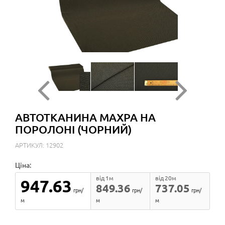
АВТОТКАНИНА МАХРА НА
ПОРОЛОНІ (ЧОРНИЙ)
АРТИКУЛ: 12902
Ціна:
від 1м
від 20м
947.63
849.36
737.05
грн/
грн/
грн/
м
м
м