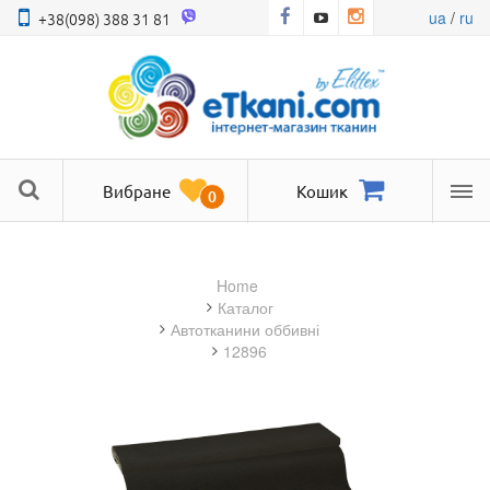
ua
/
ru
+38(098) 388 31 81
Вибране
Кошик
0
Ме
Home
Каталог
автотканини оббивні
12896