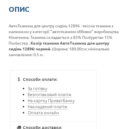
ОПИС
АвтоТканина для центру сидінь 12896 - якісна тканина з
малюнком у категорії
"автотканини оббивні"
виробництва
Німеччина. Тканина складається з 85% Поліуретан 15%
Поліестер .
Колір тканини АвтоТканина для центру
сидінь 12896: чорний.
Ширина: 180.00см; мінімальне
замовлення: 0.5 м .
Способи оплати:
За готівку
Безготівковий платіж
На картку Приватбанку
Накладений платіж
Оплата онлайн
Способи доставки: