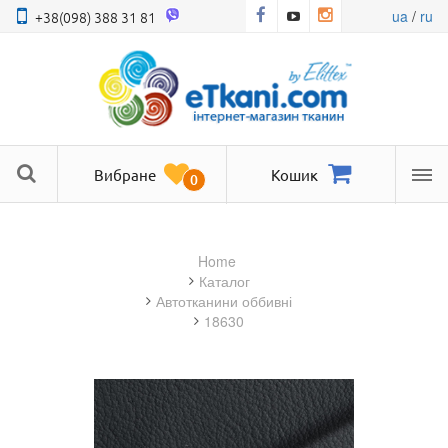
ua
/
ru
+38(098) 388 31 81
Вибране
Кошик
0
Ме
Home
Каталог
автотканини оббивні
18630