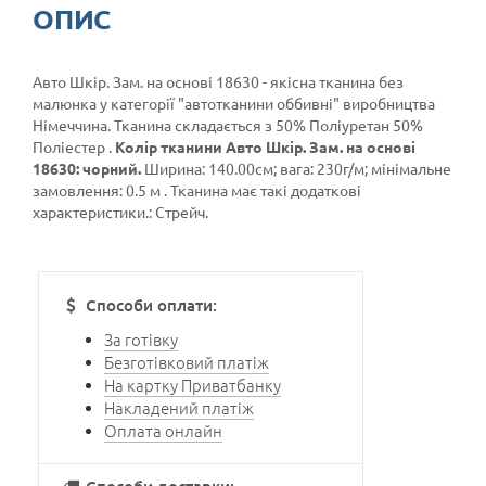
ОПИС
Авто Шкір. Зам. на основі 18630 - якісна тканина без
малюнка у категорії
"автотканини оббивні"
виробництва
Німеччина. Тканина складається з 50% Поліуретан 50%
Поліестер .
Колір тканини Авто Шкір. Зам. на основі
18630: чорний.
Ширина: 140.00см; вага: 230г/м; мінімальне
замовлення: 0.5 м . Тканина має такі додаткові
характеристики.: Стрейч.
Способи оплати:
За готівку
Безготівковий платіж
На картку Приватбанку
Накладений платіж
Оплата онлайн
Способи доставки: