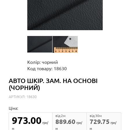
Колір: чорний
Код товару: 18630
АВТО ШКІР. ЗАМ. НА ОСНОВІ
(ЧОРНИЙ)
АРТИКУЛ: 18630
Ціна:
від 2м
від 30м
973.00
889.60
729.75
грн/
грн/
грн/
м
м
м