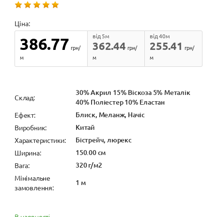
Ціна:
від 5м
від 40м
386.77
362.44
255.41
грн/
грн/
грн/
м
м
м
30% Акрил 15% Віскоза 5% Металік
Cклад:
40% Поліестер 10% Еластан
Блиск, Меланж, Начіс
Ефект:
Китай
Виробник:
Бістрейч, люрекс
Характеристики:
150.00 см
Ширина:
320 г/м2
Вага:
Мінімальне
1 м
замовлення:
В наявності