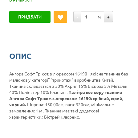
ПРИДБАТИ
-
м
+
ОПИС
Ангора Софт Трікот. з люрексом 16190 - якісна тканина без
малюнка у категорії
"трикотаж"
виробництва Китай.
Тканина складається з 30% Акрил 15% Віскоза 5% Металік
40% Поліестер 10% Еластан .
Палітра кольору тканини
Ангора Софт Трікот. з люрексом 16190: срібний, сірий,
чорний.
Ширина: 150.00см; вага: 320г/м; мінімальне
замовлення: 1 м . Тканина має такі додаткові
характеристики.: Бістрейч, люрекс.