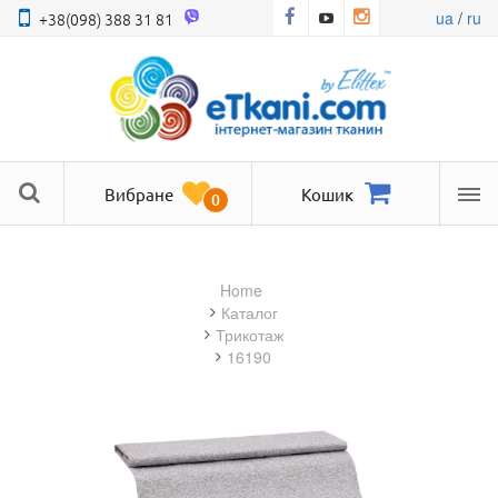
ua
/
ru
+38(098) 388 31 81
Вибране
Кошик
0
Ме
Home
Каталог
трикотаж
16190