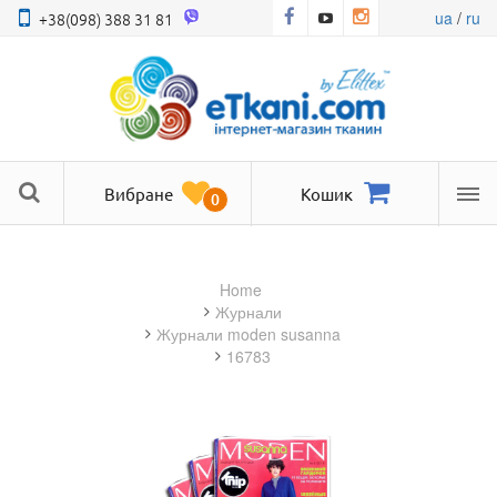
ua
/
ru
+38(098) 388 31 81
Вибране
Кошик
0
Ме
Home
журнали
журнали moden susanna
16783