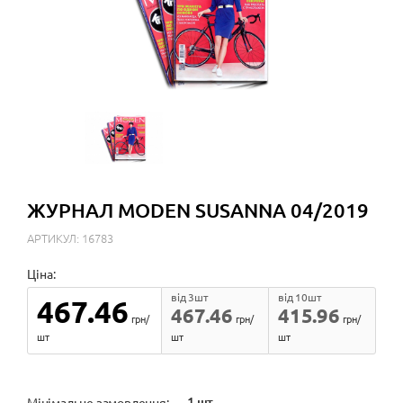
ЖУРНАЛ MODEN SUSANNA 04/2019
АРТИКУЛ: 16783
Ціна:
від 3шт
від 10шт
467.46
467.46
415.96
грн/
грн/
грн/
шт
шт
шт
1 шт
Мінімальне замовлення: