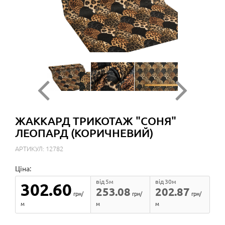
ЖАККАРД ТРИКОТАЖ "СОНЯ"
ЛЕОПАРД (КОРИЧНЕВИЙ)
АРТИКУЛ: 12782
Ціна:
від 5м
від 30м
302.60
253.08
202.87
грн/
грн/
грн/
м
м
м