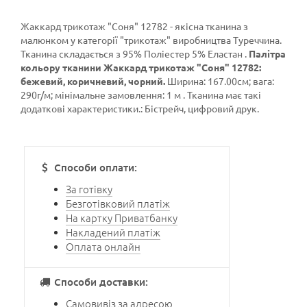
Жаккард трикотаж "Соня" 12782 - якісна тканина з
малюнком у категорії
"трикотаж"
виробництва Туреччина.
Тканина складається з 95% Поліестер 5% Еластан .
Палітра
кольору тканини Жаккард трикотаж "Соня" 12782:
бежевий, коричневий, чорний.
Ширина: 167.00см; вага:
290г/м; мінімальне замовлення: 1 м . Тканина має такі
додаткові характеристики.: Бістрейч, цифровий друк.
Способи оплати:
За готівку
Безготівковий платіж
На картку Приватбанку
Накладений платіж
Оплата онлайн
Способи доставки:
Самовивіз за адресою