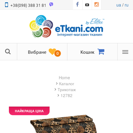
ua
/
ru
+38(098) 388 31 81
Вибране
Кошик
0
Ме
Home
Каталог
трикотаж
12782
НАЙКРАЩА ЦІНА