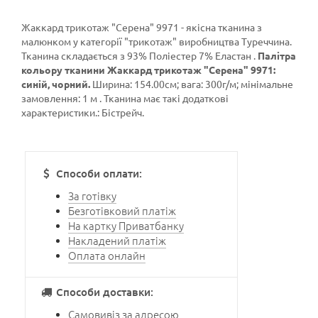
Жаккард трикотаж "Серена" 9971 - якісна тканина з
малюнком у категорії
"трикотаж"
виробництва Туреччина.
Тканина складається з 93% Поліестер 7% Еластан .
Палітра
кольору тканини Жаккард трикотаж "Серена" 9971:
синій, чорний.
Ширина: 154.00см; вага: 300г/м; мінімальне
замовлення: 1 м . Тканина має такі додаткові
характеристики.: Бістрейч.
Способи оплати:
За готівку
Безготівковий платіж
На картку Приватбанку
Накладений платіж
Оплата онлайн
Способи доставки:
Самовивіз за адресою