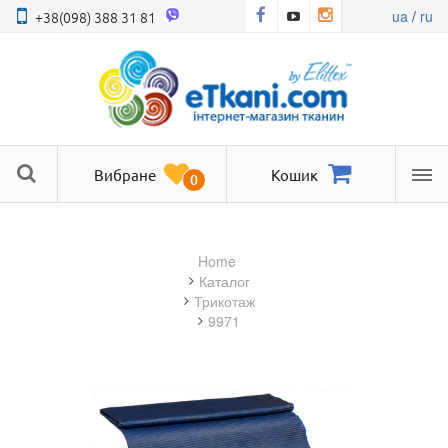
ua
/
ru
+38(098) 388 31 81
Вибране
Кошик
0
Ме
Home
Каталог
трикотаж
9971