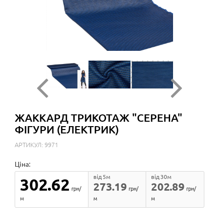
ЖАККАРД ТРИКОТАЖ "СЕРЕНА"
ФІГУРИ (ЕЛЕКТРИК)
АРТИКУЛ: 9971
Ціна:
від 5м
від 30м
302.62
273.19
202.89
грн/
грн/
грн/
м
м
м