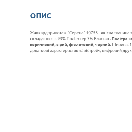
ОПИС
Жаккард трикотаж "Серена" 10753 - якісна тканина 
складається з 93% Поліестер 7% Еластан .
Палітра к
коричневий, сірий, фіолетовий, чорний.
Ширина: 16
додаткові характеристики.: Бістрейч, цифровий друк