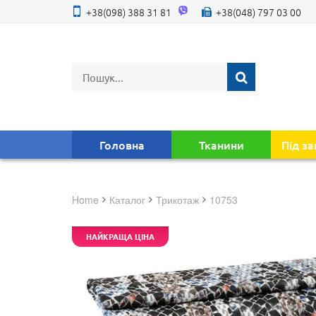
+38(098) 388 31 81
+38(048) 797 03 00
Головна
Тканини
Під з
Home
Каталог
трикотаж
10753
НАЙКРАЩА ЦІНА