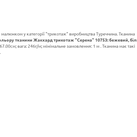
з малюнком у категорії
"трикотаж"
виробництва Туреччина. Тканина
ольору тканини Жаккард трикотаж "Серена" 10753: бежевий, біл
7.00см; вага: 246г/м; мінімальне замовлення: 1 м . Тканина має такі
.