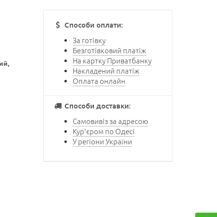
Способи оплати:
За готівку
Безготівковий платіж
На картку Приватбанку
ий,
Накладений платіж
Оплата онлайн
Способи доставки:
Самовивіз за адресою
Кур'єром по Одесі
У регіони України