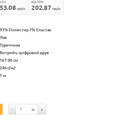
д 5м
від 30м
53.08
202.87
грн/м
грн/м
93% Поліестер 7% Еластан
Лак
Туреччина
Бістрейч, цифровий друк
167.00 см
246 г/м2
1 м
-
м
+