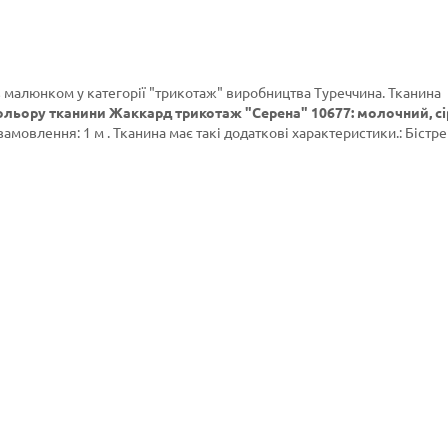
з малюнком у категорії
"трикотаж"
виробництва Туреччина. Тканина
ольору тканини Жаккард трикотаж "Серена" 10677: молочний, сі
замовлення: 1 м . Тканина має такі додаткові характеристики.: Бістре