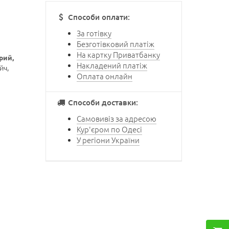
Способи оплати:
За готівку
Безготівковий платіж
На картку Приватбанку
рий,
Накладений платіж
йч,
Оплата онлайн
Способи доставки:
Самовивіз за адресою
Кур'єром по Одесі
У регіони України