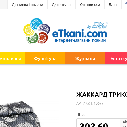
Доставка і оплата
Для ательє
Оптовикам
Блог
амовлення
Фурнітура
Журнали
Устатк
ЖАККАРД ТРИКОТ
АРТИКУЛ: 10677
Ціна:
ві
302.60