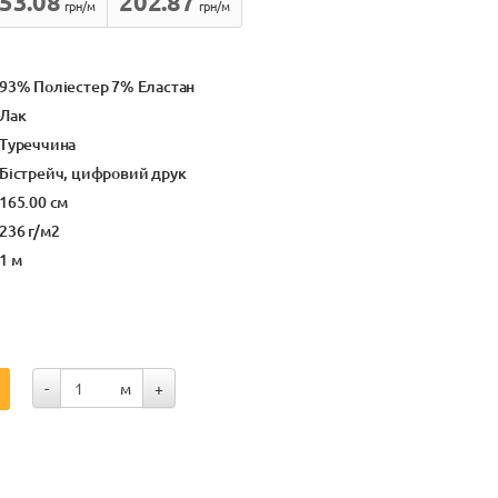
53.08
202.87
грн/м
грн/м
93% Поліестер 7% Еластан
Лак
Туреччина
Бістрейч, цифровий друк
165.00 см
236 г/м2
1 м
-
м
+