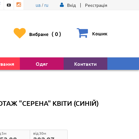
ua
/
ru
Вхід
Реєстрація
(
0
)
Кошик
Вибране
ування
Одяг
Контакти
АЖ "СЕРЕНА" КВІТИ (СИНІЙ)
д 5м
від 30м