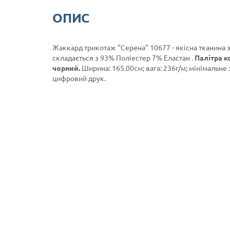
ОПИС
Жаккард трикотаж "Серена" 10677 - якісна тканина 
складається з 93% Поліестер 7% Еластан .
Палітра к
чорний.
Ширина: 165.00см; вага: 236г/м; мінімальне 
цифровий друк.