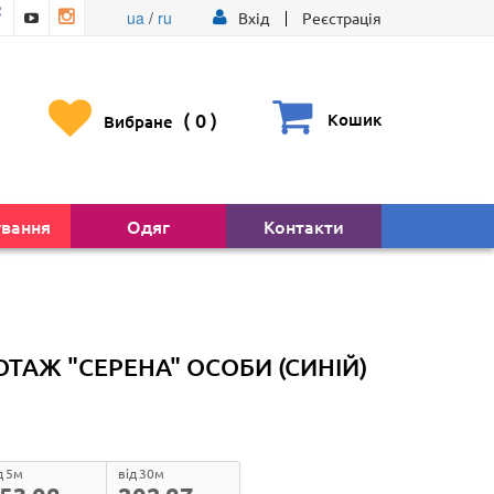
ua
/
ru
Вхід
Реєстрація
(
0
)
Кошик
Вибране
ування
Одяг
Контакти
ТАЖ "СЕРЕНА" ОСОБИ (СИНІЙ)
д 5м
від 30м