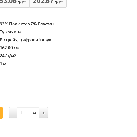
53.08
202.87
грн/м
грн/м
93% Поліестер 7% Еластан
Туреччина
Бістрейч, цифровий друк
162.00 см
247 г/м2
1 м
-
м
+