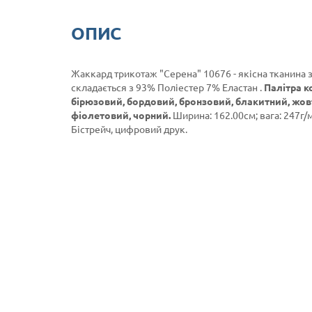
ОПИС
Жаккард трикотаж "Серена" 10676 - якісна тканина 
складається з 93% Поліестер 7% Еластан .
Палітра к
бірюзовий, бордовий, бронзовий, блакитний, жов
фіолетовий, чорний.
Ширина: 162.00см; вага: 247г/м
Бістрейч, цифровий друк.