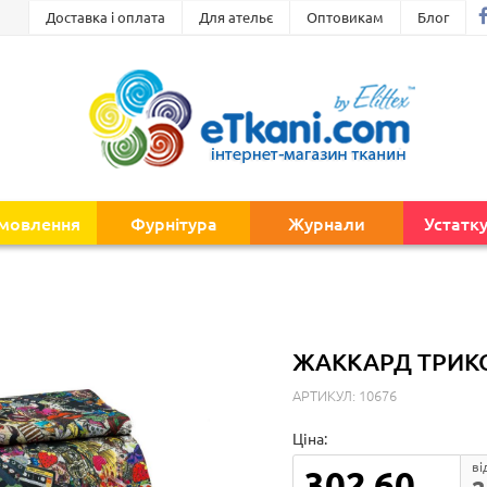
Доставка і оплата
Для ательє
Оптовикам
Блог
амовлення
Фурнітура
Журнали
Устатк
ЖАККАРД ТРИКО
АРТИКУЛ: 10676
Ціна:
ві
302.60