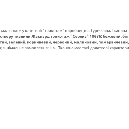
з малюнком у категорії
"трикотаж"
виробництва Туреччина. Тканина
ольору тканини Жаккард трикотаж "Серена" 10676: бежевий, біл
тий, зелений, коричневий, червоний, малиновий, помаранчевий, 
; мінімальне замовлення: 1 м . Тканина має такі додаткові характери