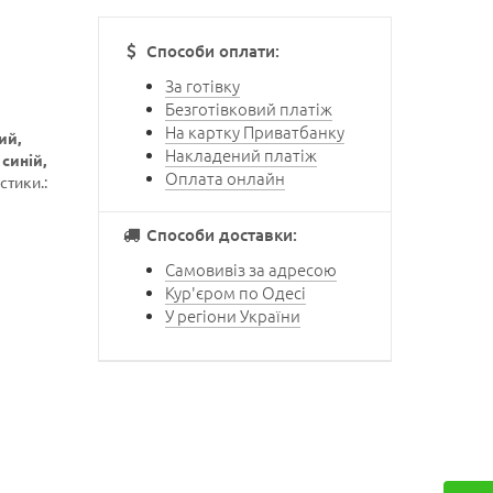
Способи оплати:
За готівку
Безготівковий платіж
На картку Приватбанку
ий,
Накладений платіж
синій,
Оплата онлайн
стики.:
Способи доставки:
Самовивіз за адресою
Кур'єром по Одесі
У регіони України