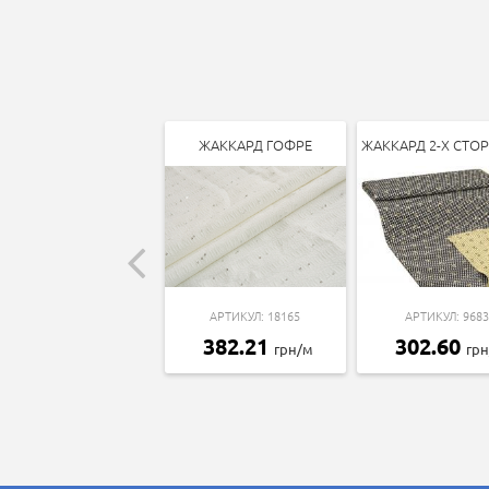
ЖАККАРД ГОФРЕ
ЖАККАРД 2-Х СТО
АРТИКУЛ: 18165
АРТИКУЛ: 9683
382.21
302.60
грн/м
гр