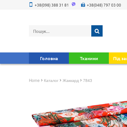
+38(098) 388 31 81
+38(048) 797 03 00
Головна
Тканини
Під з
Home
Каталог
жаккард
7843