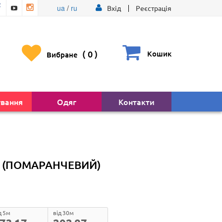
ua
/
ru
Вхід
Реєстрація
(
0
)
Кошик
Вибране
ування
Одяг
Контакти
 (ПОМАРАНЧЕВИЙ)
д 5м
від 30м