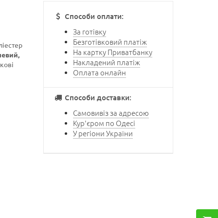
Способи оплати:
За готівку
Безготівковий платіж
ліестер
На картку Приватбанку
чевий,
Накладений платіж
ткові
Оплата онлайн
Способи доставки:
Самовивіз за адресою
Кур'єром по Одесі
У регіони України