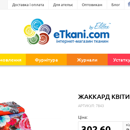
Доставка і оплата
Для ательє
Оптовикам
Блог
амовлення
Фурнітура
Журнали
Устатк
ЖАККАРД КВІТИ
АРТИКУЛ: 7843
Ціна:
ві
302.60