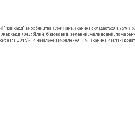
ії
"жаккард"
виробництва Туреччина. Тканина складається з 75% По
 Жаккард 7843: білий, бірюзовий, зелений, малиновий, помаран
м; вага: 201г/м; мінімальне замовлення: 1 м . Тканина має такі дода