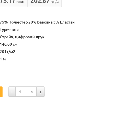
73.17
202.87
грн/м
грн/м
75% Поліестер 20% Бавовна 5% Еластан
Туреччина
Стрейч, цифровий друк
146.00 см
201 г/м2
1 м
-
м
+