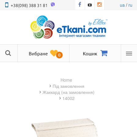
ua
/
ru
+38(098) 388 31 81
Вибране
Кошик
0
Ме
Home
під замовлення
жаккард (на замовлення)
14002