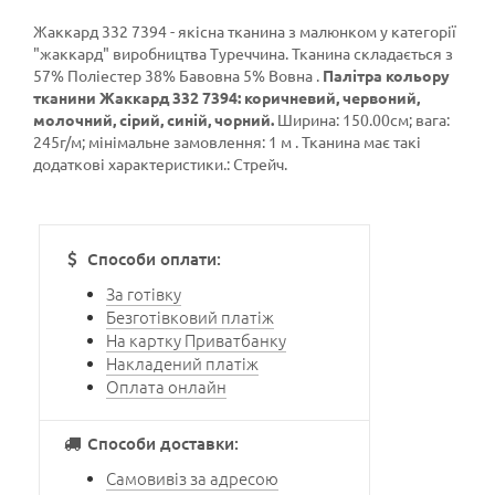
Жаккард 332 7394 - якісна тканина з малюнком у категорії
"жаккард"
виробництва Туреччина. Тканина складається з
57% Поліестер 38% Бавовна 5% Вовна .
Палітра кольору
тканини Жаккард 332 7394: коричневий, червоний,
молочний, сірий, синій, чорний.
Ширина: 150.00см; вага:
245г/м; мінімальне замовлення: 1 м . Тканина має такі
додаткові характеристики.: Стрейч.
Способи оплати:
За готівку
Безготівковий платіж
На картку Приватбанку
Накладений платіж
Оплата онлайн
Способи доставки:
Самовивіз за адресою