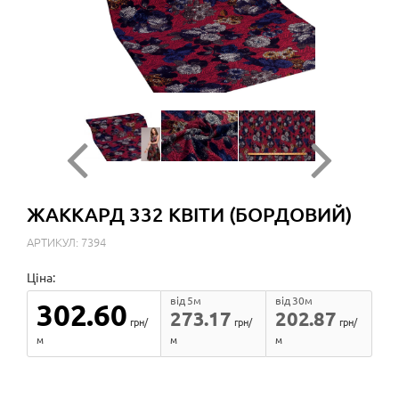
ЖАККАРД 332 КВІТИ (БОРДОВИЙ)
АРТИКУЛ: 7394
Ціна:
від 5м
від 30м
302.60
273.17
202.87
грн/
грн/
грн/
м
м
м