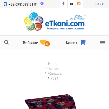
ua
/
ru
+38(098) 388 31 81
Вибране
Кошик
0
Ме
Home
Каталог
жаккард
7394