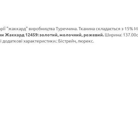
орії
"жаккард"
виробництва Туреччина. Тканина складається з 15% М
ни Жаккард 12459: золотий, молочний, рожевий.
Ширина: 137.00с
і додаткові характеристики.: Бістрейч, люрекс.