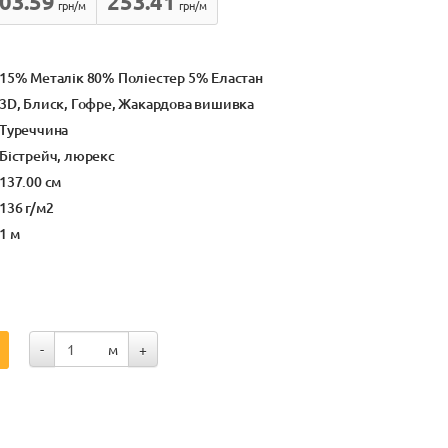
03.59
253.41
грн/м
грн/м
15% Металік 80% Поліестер 5% Еластан
3D, Блиск, Гофре, Жакардова вишивка
Туреччина
Бістрейч, люрекс
137.00 см
136 г/м2
1 м
-
м
+