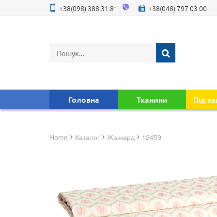
+38(098) 388 31 81
+38(048) 797 03 00
Головна
Тканини
Під з
Home
Каталог
жаккард
12459