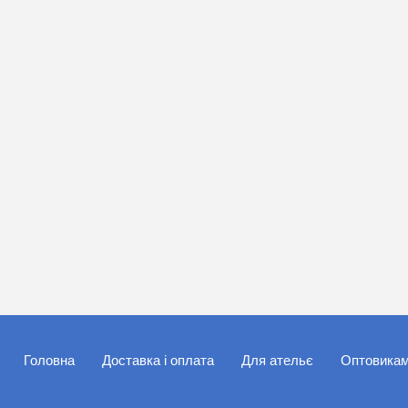
Головна
Доставка і оплата
Для ательє
Оптовика