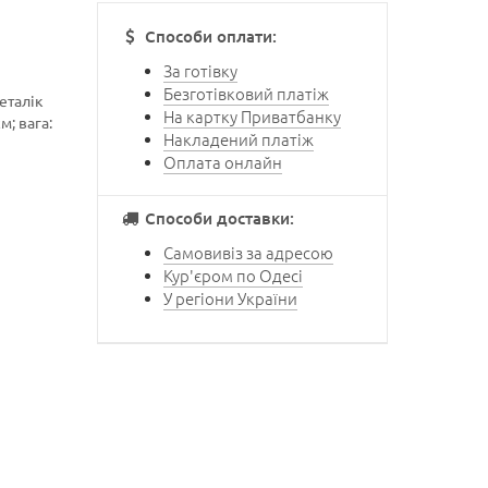
Способи оплати:
За готівку
Безготівковий платіж
еталік
На картку Приватбанку
м; вага:
Накладений платіж
Оплата онлайн
Способи доставки:
Самовивіз за адресою
Кур'єром по Одесі
У регіони України