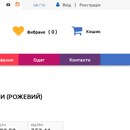
ua
/
ru
Вхід
Реєстрація
(
0
)
Кошик
Вибране
ування
Одяг
Контакти
И (РОЖЕВИЙ)
д 5м
від 30м