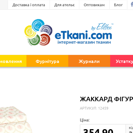
Доставка і оплата
Для ательє
Оптовикам
Блог
амовлення
Фурнітура
Журнали
Устатк
ЖАККАРД ФІГУР
АРТИКУЛ: 12459
Ціна:
ві
354.90