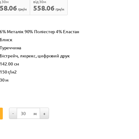
д 30м
від 30м
58.06
558.06
грн/м
грн/м
6% Металік 90% Поліестер 4% Еластан
Блиск
Туреччина
Бістрейч, люрекс, цифровий друк
142.00 см
150 г/м2
30 м
-
м
+