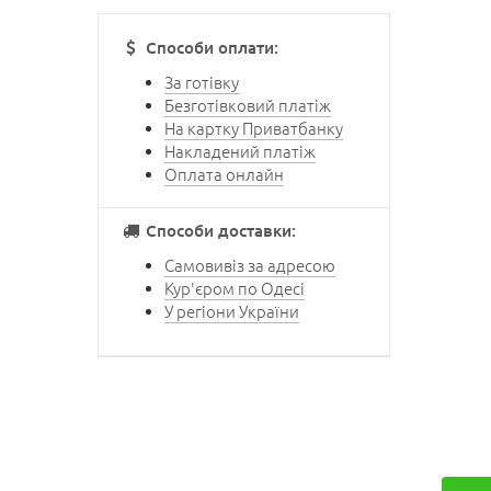
Способи оплати:
За готівку
Безготівковий платіж
На картку Приватбанку
Накладений платіж
Оплата онлайн
Способи доставки:
Самовивіз за адресою
Кур'єром по Одесі
У регіони України