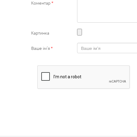
Коментар
*
Картинка
Ваше ім'я
*