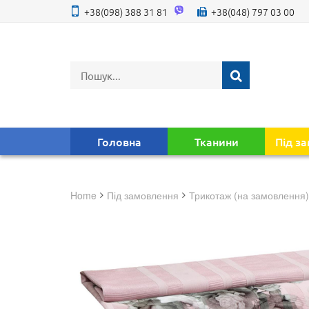
+38(098) 388 31 81
+38(048) 797 03 00
Головна
Тканини
Під з
Home
під замовлення
трикотаж (на замовлення)