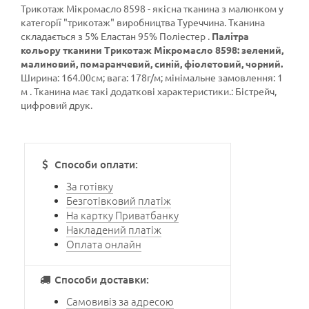
Трикотаж Мікромасло 8598 - якісна тканина з малюнком у
категорії
"трикотаж"
виробництва Туреччина. Тканина
складається з 5% Еластан 95% Поліестер .
Палітра
кольору тканини Трикотаж Мікромасло 8598: зелений,
малиновий, помаранчевий, синій, фіолетовий, чорний.
Ширина: 164.00см; вага: 178г/м; мінімальне замовлення: 1
м . Тканина має такі додаткові характеристики.: Бістрейч,
цифровий друк.
Способи оплати:
За готівку
Безготівковий платіж
На картку Приватбанку
Накладений платіж
Оплата онлайн
Способи доставки:
Самовивіз за адресою