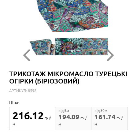
ТРИКОТАЖ МІКРОМАСЛО ТУРЕЦЬКІ
ОГІРКИ (БІРЮЗОВИЙ)
АРТИКУЛ: 8598
Ціна:
від 5м
від 30м
216.12
194.09
161.74
грн/
грн/
грн/
м
м
м