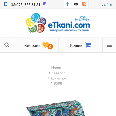
ua
/
ru
+38(098) 388 31 81
Вибране
Кошик
0
Ме
Home
Каталог
трикотаж
8598