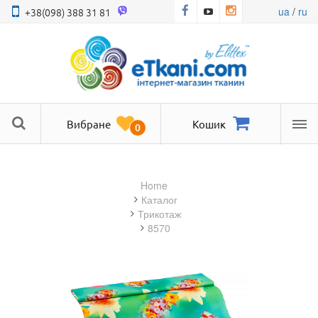
ua
/
ru
+38(098) 388 31 81
Вибране
Кошик
0
Ме
Home
Каталог
трикотаж
8570