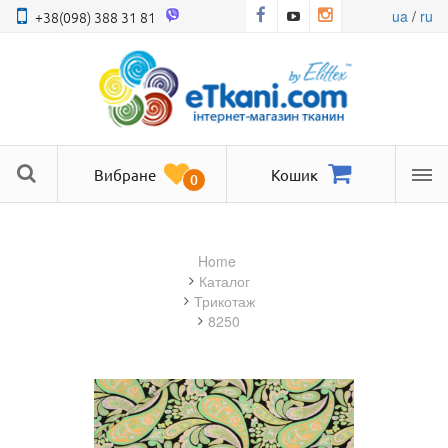
ua
/
ru
+38(098) 388 31 81
Вибране
Кошик
0
Ме
Home
Каталог
трикотаж
8250