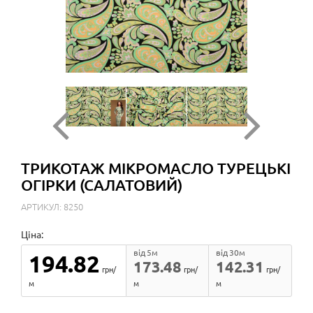
ТРИКОТАЖ МІКРОМАСЛО ТУРЕЦЬКІ
ОГІРКИ (САЛАТОВИЙ)
АРТИКУЛ: 8250
Ціна:
від 5м
від 30м
194.82
173.48
142.31
грн/
грн/
грн/
м
м
м