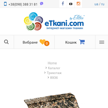
ua
/
ru
+38(098) 388 31 81
Вибране
Кошик
0
Ме
Home
Каталог
трикотаж
8936