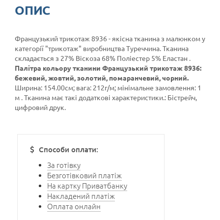
ОПИС
Французький трикотаж 8936 - якісна тканина з малюнком у
категорії
"трикотаж"
виробництва Туреччина. Тканина
складається з 27% Віскоза 68% Поліестер 5% Еластан .
Палітра кольору тканини Французький трикотаж 8936:
бежевий, жовтий, золотий, помаранчевий, чорний.
Ширина: 154.00см; вага: 212г/м; мінімальне замовлення: 1
м . Тканина має такі додаткові характеристики.: Бістрейч,
цифровий друк.
Способи оплати:
За готівку
Безготівковий платіж
На картку Приватбанку
Накладений платіж
Оплата онлайн