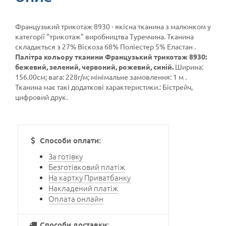
Французький трикотаж 8930 - якісна тканина з малюнком у
категорії
"трикотаж"
виробництва Туреччина. Тканина
складається з 27% Віскоза 68% Поліестер 5% Еластан .
Палітра кольору тканини Французький трикотаж 8930:
бежевий, зелений, червоний, рожевий, синій.
Ширина:
156.00см; вага: 228г/м; мінімальне замовлення: 1 м .
Тканина має такі додаткові характеристики.: Бістрейч,
цифровий друк.
Способи оплати:
За готівку
Безготівковий платіж
На картку Приватбанку
Накладений платіж
Оплата онлайн
Способи доставки: