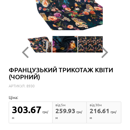
ФРАНЦУЗЬКИЙ ТРИКОТАЖ КВІТИ
(ЧОРНИЙ)
АРТИКУЛ: 8930
Ціна:
від 5м
від 30м
303.67
259.93
216.61
грн/
грн/
грн/
м
м
м