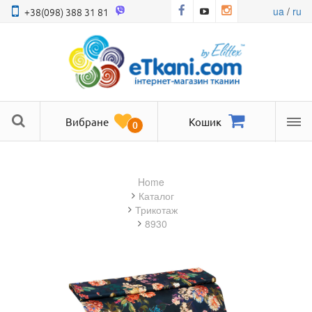
ua
/
ru
+38(098) 388 31 81
Вибране
Кошик
0
Ме
Home
Каталог
трикотаж
8930