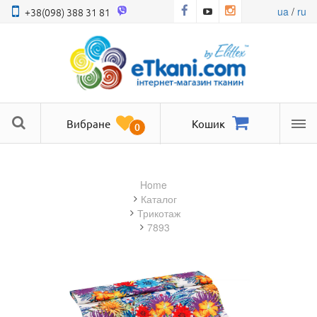
ua
/
ru
+38(098) 388 31 81
Вибране
Кошик
0
Ме
Home
Каталог
трикотаж
7893