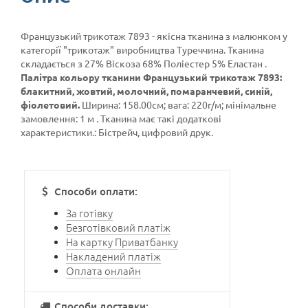
Французький трикотаж 7893 - якісна тканина з малюнком у
категорії
"трикотаж"
виробництва Туреччина. Тканина
складається з 27% Віскоза 68% Поліестер 5% Еластан .
Палітра кольору тканини Французький трикотаж 7893:
блакитний, жовтий, молочний, помаранчевий, синій,
фіолетовий.
Ширина: 158.00см; вага: 220г/м; мінімальне
замовлення: 1 м . Тканина має такі додаткові
характеристики.: Бістрейч, цифровий друк.
Способи оплати:
За готівку
Безготівковий платіж
На картку Приватбанку
Накладений платіж
Оплата онлайн
Способи доставки: