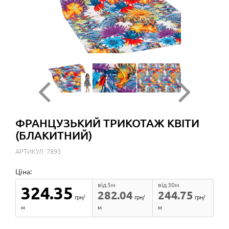
ФРАНЦУЗЬКИЙ ТРИКОТАЖ КВІТИ
(БЛАКИТНИЙ)
АРТИКУЛ: 7893
Ціна:
від 5м
від 30м
324.35
282.04
244.75
грн/
грн/
грн/
м
м
м