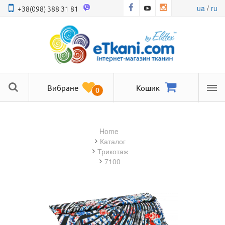
ua
/
ru
+38(098) 388 31 81
Вибране
Кошик
0
Ме
Home
Каталог
трикотаж
7100