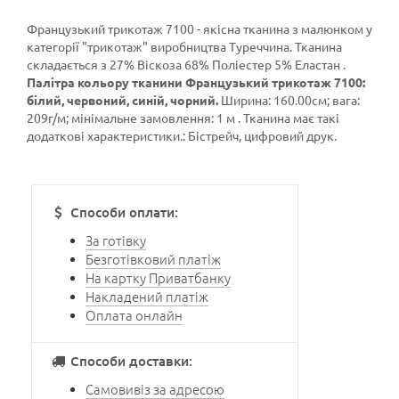
Французький трикотаж 7100 - якісна тканина з малюнком у
категорії
"трикотаж"
виробництва Туреччина. Тканина
складається з 27% Віскоза 68% Поліестер 5% Еластан .
Палітра кольору тканини Французький трикотаж 7100:
білий, червоний, синій, чорний.
Ширина: 160.00см; вага:
209г/м; мінімальне замовлення: 1 м . Тканина має такі
додаткові характеристики.: Бістрейч, цифровий друк.
Способи оплати:
За готівку
Безготівковий платіж
На картку Приватбанку
Накладений платіж
Оплата онлайн
Способи доставки:
Самовивіз за адресою