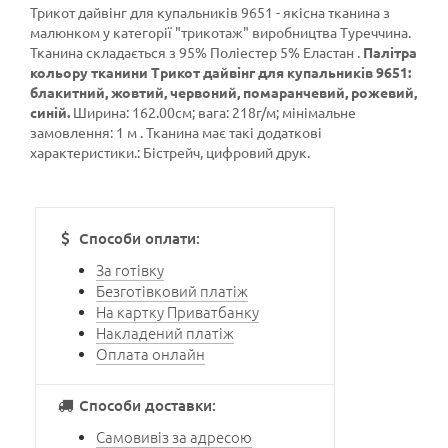
Трикот дайвінг для купальників 9651 - якісна тканина з
малюнком у категорії
"трикотаж"
виробництва Туреччина.
Тканина складається з 95% Поліестер 5% Еластан .
Палітра
кольору тканини Трикот дайвінг для купальників 9651:
блакитний, жовтий, червоний, помаранчевий, рожевий,
синій.
Ширина: 162.00см; вага: 218г/м; мінімальне
замовлення: 1 м . Тканина має такі додаткові
характеристики.: Бістрейч, цифровий друк.
Способи оплати:
За готівку
Безготівковий платіж
На картку Приватбанку
Накладений платіж
Оплата онлайн
Способи доставки:
Самовивіз за адресою