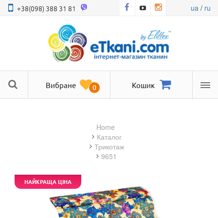
ua
/
ru
+38(098) 388 31 81
Вибране
Кошик
0
Ме
Home
Каталог
трикотаж
9651
НАЙКРАЩА ЦІНА