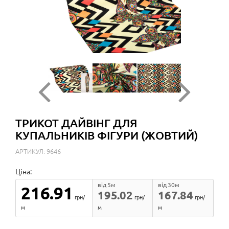
ТРИКОТ ДАЙВІНГ ДЛЯ
КУПАЛЬНИКІВ ФІГУРИ (ЖОВТИЙ)
АРТИКУЛ: 9646
Ціна:
від 5м
від 30м
216.91
195.02
167.84
грн/
грн/
грн/
м
м
м