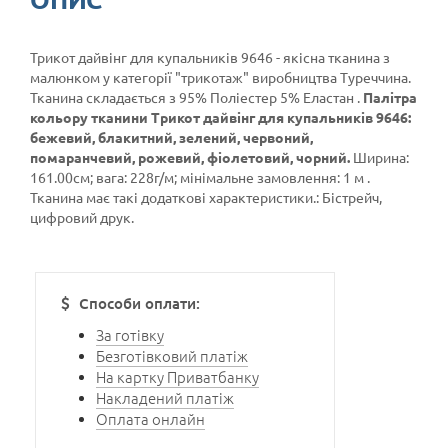
Трикот дайвінг для купальників 9646 - якісна тканина з
малюнком у категорії
"трикотаж"
виробництва Туреччина.
Тканина складається з 95% Поліестер 5% Еластан .
Палітра
кольору тканини Трикот дайвінг для купальників 9646:
бежевий, блакитний, зелений, червоний,
помаранчевий, рожевий, фіолетовий, чорний.
Ширина:
161.00см; вага: 228г/м; мінімальне замовлення: 1 м .
Тканина має такі додаткові характеристики.: Бістрейч,
цифровий друк.
Способи оплати:
За готівку
Безготівковий платіж
На картку Приватбанку
Накладений платіж
Оплата онлайн