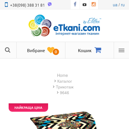
ua
/
ru
+38(098) 388 31 81
Вибране
Кошик
0
Ме
Home
Каталог
трикотаж
9646
НАЙКРАЩА ЦІНА