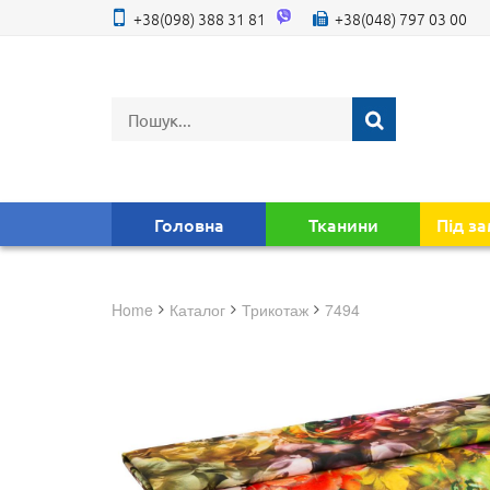
+38(098) 388 31 81
+38(048) 797 03 00
Головна
Тканини
Під з
Home
Каталог
трикотаж
7494