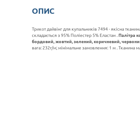
ОПИС
Трикот дайвінг для купальників 7494 - якісна тканин
складається з 95% Поліестер 5% Еластан .
Палітра к
бордовий, жовтий, зелений, коричневий, червони
вага: 232г/м; мінімальне замовлення: 1 м . Тканина м