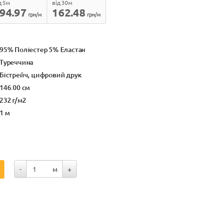
д 5м
від 30м
94.97
162.48
грн/м
грн/м
95% Поліестер 5% Еластан
Туреччина
Бістрейч, цифровий друк
146.00 см
232 г/м2
1 м
-
м
+