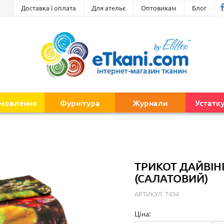
Доставка і оплата
Для ательє
Оптовикам
Блог
амовлення
Фурнітура
Журнали
Устатк
ТРИКОТ ДАЙВІН
(САЛАТОВИЙ)
АРТИКУЛ: 7494
Ціна: