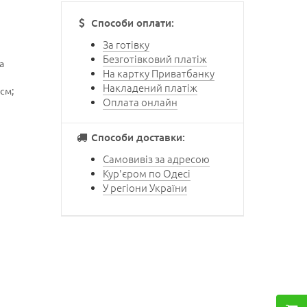
Способи оплати:
За готівку
Безготівковий платіж
а
На картку Приватбанку
Накладений платіж
см;
Оплата онлайн
Способи доставки:
Самовивіз за адресою
Кур'єром по Одесі
У регіони України