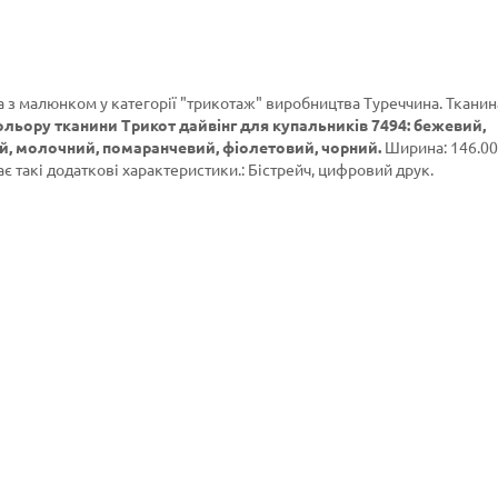
а з малюнком у категорії
"трикотаж"
виробництва Туреччина. Тканин
ольору тканини Трикот дайвінг для купальників 7494: бежевий,
й, молочний, помаранчевий, фіолетовий, чорний.
Ширина: 146.00
ає такі додаткові характеристики.: Бістрейч, цифровий друк.