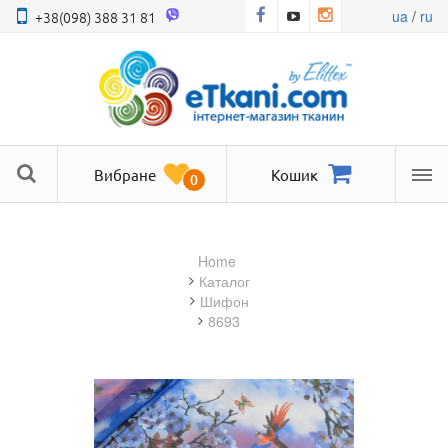
ua
/
ru
+38(098) 388 31 81
Вибране
Кошик
0
Ме
Home
Каталог
шифон
8693