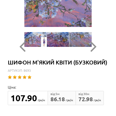
ШИФОН М'ЯКИЙ КВІТИ (БУЗКОВИЙ)
АРТИКУЛ: 8693
Ціна:
від 5м
від 30м
107.90
86.18
72.98
грн/м
грн/м
грн/м