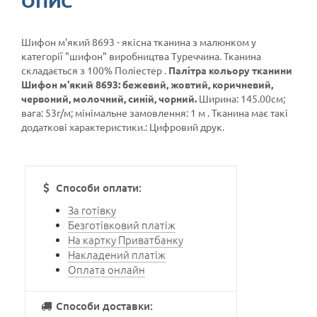
ОПИС
Шифон м'який 8693 - якісна тканина з малюнком у
категорії
"шифон"
виробництва Туреччина. Тканина
складається з 100% Поліестер .
Палітра кольору тканини
Шифон м'який 8693: бежевий, жовтий, коричневий,
червоний, молочний, синій, чорний.
Ширина: 145.00см;
вага: 53г/м; мінімальне замовлення: 1 м . Тканина має такі
додаткові характеристики.: Цифровий друк.
Способи оплати:
За готівку
Безготівковий платіж
На картку Приватбанку
Накладений платіж
Оплата онлайн
Способи доставки: