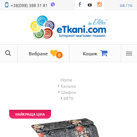
ua
/
ru
+38(098) 388 31 81
Вибране
Кошик
0
Ме
Home
Каталог
шифон
6870
НАЙКРАЩА ЦІНА