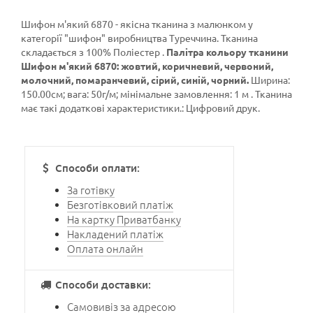
Шифон м'який 6870 - якісна тканина з малюнком у
категорії
"шифон"
виробництва Туреччина. Тканина
складається з 100% Поліестер .
Палітра кольору тканини
Шифон м'який 6870: жовтий, коричневий, червоний,
молочний, помаранчевий, сірий, синій, чорний.
Ширина:
150.00см; вага: 50г/м; мінімальне замовлення: 1 м . Тканина
має такі додаткові характеристики.: Цифровий друк.
Способи оплати:
За готівку
Безготівковий платіж
На картку Приватбанку
Накладений платіж
Оплата онлайн
Способи доставки:
Самовивіз за адресою