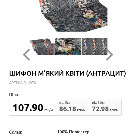
ШИФОН М'ЯКИЙ КВІТИ (АНТРАЦИТ)
АРТИКУЛ: 6870
Ціна:
від 5м
від 30м
107.90
86.18
72.98
грн/м
грн/м
грн/м
100% Поліестер
Cклад: