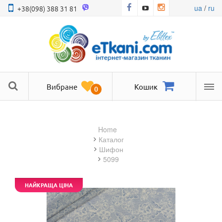
ua
/
ru
+38(098) 388 31 81
Вибране
Кошик
0
Ме
Home
Каталог
шифон
5099
НАЙКРАЩА ЦІНА