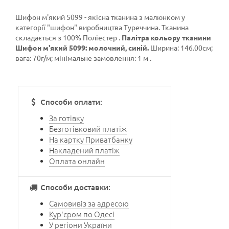
Шифон м'який 5099 - якісна тканина з малюнком у
категорії
"шифон"
виробництва Туреччина. Тканина
складається з 100% Поліестер .
Палітра кольору тканини
Шифон м'який 5099: молочний, синій.
Ширина: 146.00см;
вага: 70г/м; мінімальне замовлення: 1 м .
Способи оплати:
За готівку
Безготівковий платіж
На картку Приватбанку
Накладений платіж
Оплата онлайн
Способи доставки:
Самовивіз за адресою
Кур'єром по Одесі
У регіони України