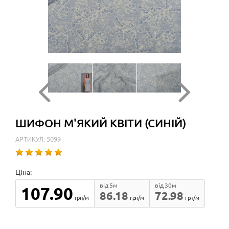
ШИФОН М'ЯКИЙ КВІТИ (СИНІЙ)
АРТИКУЛ: 5099
Ціна:
від 5м
від 30м
107.90
86.18
72.98
грн/м
грн/м
грн/м