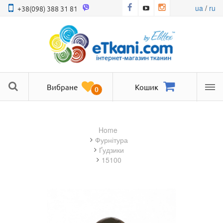
ua
/
ru
+38(098) 388 31 81
Вибране
Кошик
0
Ме
Home
фурнітура
Ґудзики
15100