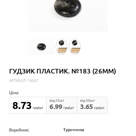
ГУДЗИК ПЛАСТИК. №183 (26ММ)
АРТИКУЛ: 14547
Ціна:
від 25шт
від 50шт
8.73
6.99
3.65
грн/шт
грн/шт
грн/шт
Туреччина
Виробник: