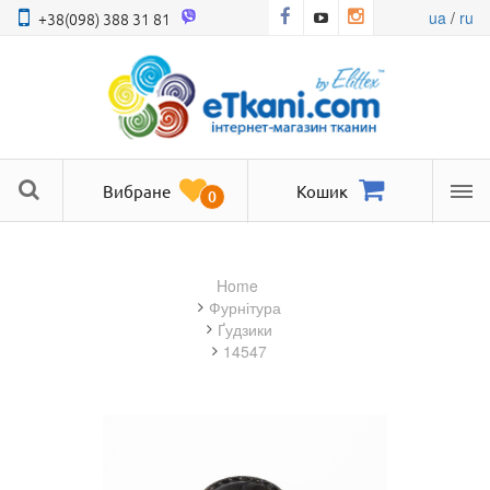
ua
/
ru
+38(098) 388 31 81
Вибране
Кошик
0
Ме
Home
фурнітура
Ґудзики
14547