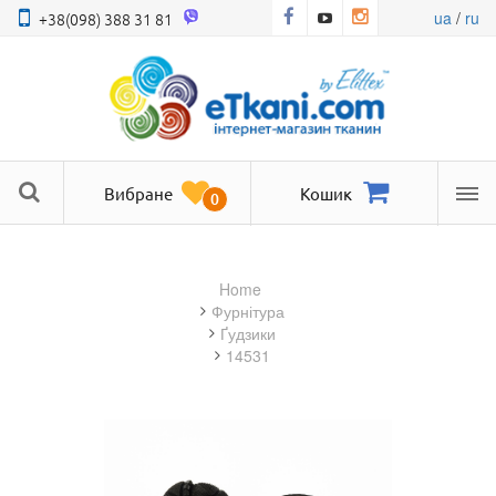
ua
/
ru
+38(098) 388 31 81
Вибране
Кошик
0
Ме
Home
фурнітура
Ґудзики
14531