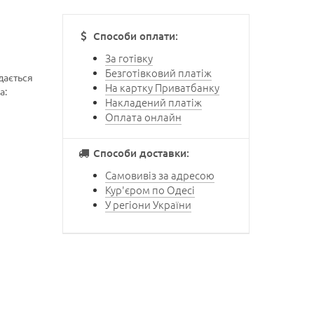
Способи оплати:
За готівку
Безготівковий платіж
дається
На картку Приватбанку
а:
Накладений платіж
Оплата онлайн
Способи доставки:
Самовивіз за адресою
Кур'єром по Одесі
У регіони України