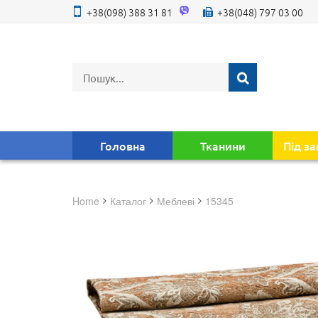
+38(098) 388 31 81
+38(048) 797 03 00
Головна
Тканини
Під з
Home
Каталог
меблеві
15345