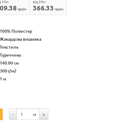
д 10м
від 20м
09.38
366.33
грн/м
грн/м
100% Поліестер
Жакардова вишивка
Текстиль
Туреччина
140.00 см
300 г/м2
1 м
-
м
+