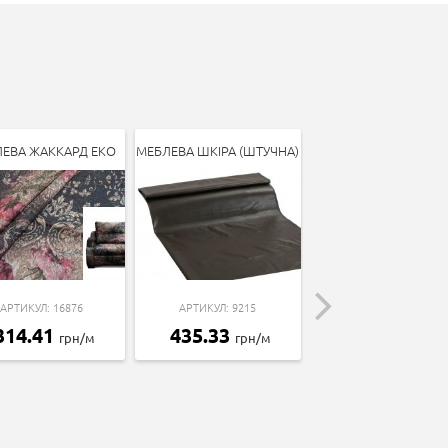
ЕВА ЖАККАРД ЕКО
МЕБЛЕВА ШКІРА (ШТУЧНА)
ПОРОЛОН 200*120*
(ST22-4.0)
АРТИКУЛ: 16876
АРТИКУЛ: 9215
АРТИКУЛ: 17575
314.41
435.33
грн/м
грн/м
1451.16
грн/