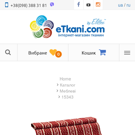
ua
/
ru
+38(098) 388 31 81
Вибране
Кошик
0
Ме
Home
Каталог
меблеві
15343