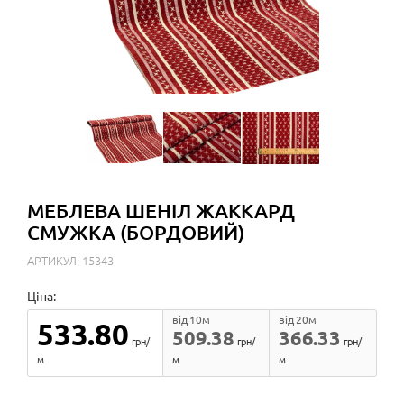
МЕБЛЕВА ШЕНІЛ ЖАККАРД
СМУЖКА (БОРДОВИЙ)
АРТИКУЛ: 15343
Ціна:
від 10м
від 20м
533.80
509.38
366.33
грн/
грн/
грн/
м
м
м