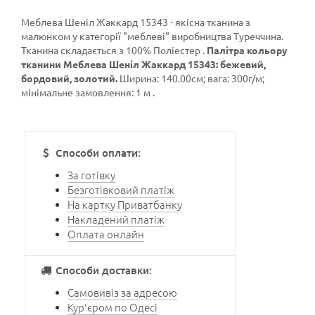
Меблева Шеніл Жаккард 15343 - якісна тканина з
малюнком у категорії
"меблеві"
виробництва Туреччина.
Тканина складається з 100% Поліестер .
Палітра кольору
тканини Меблева Шеніл Жаккард 15343: бежевий,
бордовий, золотий.
Ширина: 140.00см; вага: 300г/м;
мінімальне замовлення: 1 м .
Способи оплати:
За готівку
Безготівковий платіж
На картку Приватбанку
Накладений платіж
Оплата онлайн
Способи доставки:
Самовивіз за адресою
Кур'єром по Одесі