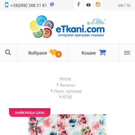
ua
/
ru
+38(098) 388 31 81
Вибране
Кошик
0
Ме
Home
Каталог
льон, органза
8752
НАЙКРАЩА ЦІНА