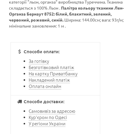
категорії
"льон, органза"
виробництва Туреччина. Тканина
складається з 100% Льон .
Палітра кольору тканини Лен-
Органза Бернаут 8752: білий, блакитний, зелений,
червоний, рожевий, синій.
Ширина: 144.00см; вага: 93г/м;
мінімальне замовлення: 1 м .
Способи оплати:
За готівку
Безготівковий платіж
На картку Приватбанку
Накладений платіж
Оплата онлайн
Способи доставки:
Самовивіз за адресою
Кур'єром по Одесі
У регіони України