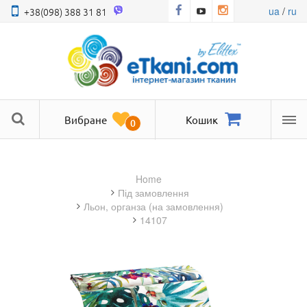
ua
/
ru
+38(098) 388 31 81
Вибране
Кошик
0
Ме
Home
під замовлення
льон, органза (на замовлення)
14107