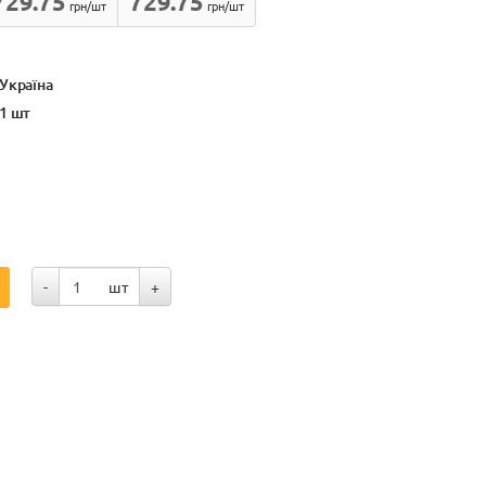
729.75
729.75
грн/шт
грн/шт
Україна
1 шт
-
шт
+