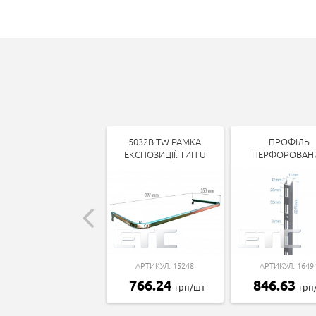
5032B TW РАМКА
ПРОФІЛЬ
ЕКСПОЗИЦІЇ. ТИП U
ПЕРФОРОВАН
АРТИКУЛ: 15248
АРТИКУЛ: 1649
766.24
846.63
грн/шт
грн