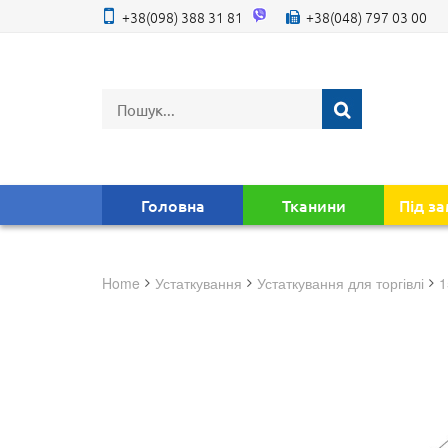
+38(098) 388 31 81
+38(048) 797 03 00
Головна
Тканини
Під з
Home
устаткування
устаткування для торгівлі
1