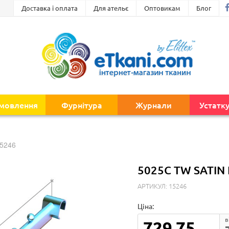
Доставка і оплата
Для ательє
Оптовикам
Блог
амовлення
Фурнітура
Журнали
Устатк
5246
5025C TW SATIN
АРТИКУЛ: 15246
Ціна:
в
729.75