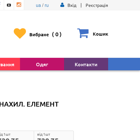
ua
/
ru
Вхід
Реєстрація
(
0
)
Кошик
Вибране
ування
Одяг
Контакти
 НАХИЛ. ЕЛЕМЕНТ
ід 1шт
від 1шт