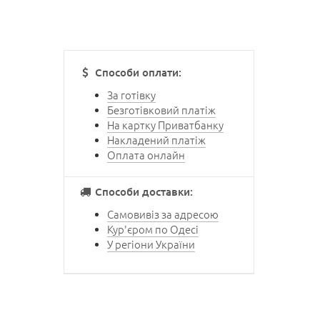
Способи оплати:
За готівку
Безготівковий платіж
На картку Приватбанку
Накладений платіж
Оплата онлайн
Способи доставки:
Самовивіз за адресою
Кур'єром по Одесі
У регіони України