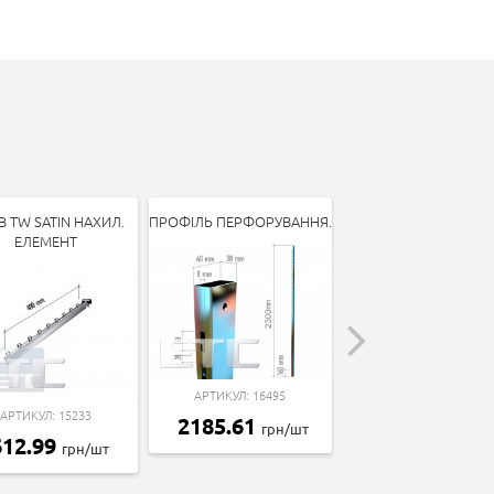
B TW SATIN НАХИЛ.
ПРОФІЛЬ ПЕРФОРУВАННЯ.
3037В ВІШАЛКА ВИ
ЕЛЕМЕНТ
125*
АРТИКУЛ: 16495
АРТИКУЛ: 15233
АРТИКУЛ: 15251
2185.61
грн/шт
612.99
467.04
грн/шт
грн/ш